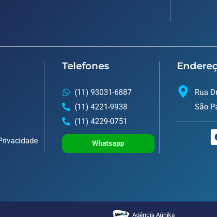
Telefones
Endere
(11) 93031-6887
Rua Dr
(11) 4221-9938
São P
(11) 4229-0751
 Privacidade
Whatsapp
Agência Aúnika