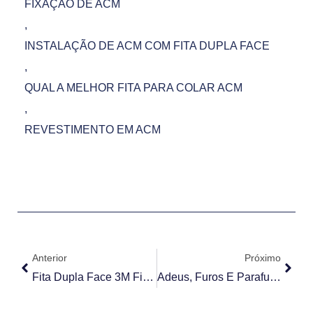
FIXAÇÃO DE ACM
,
INSTALAÇÃO DE ACM COM FITA DUPLA FACE
,
QUAL A MELHOR FITA PARA COLAR ACM
,
REVESTIMENTO EM ACM
Anterior
Próximo
Fita Dupla Face 3M Fixação Extrema Em Wenceslau Braz
Adeus, Furos E Parafusos: Para Cada Aplicação Uma Fita Dupla Face Aplastec Ideal.