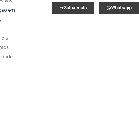
sivas,
Saiba mais
Whatsapp
ação em
,
 e a
emos
ntindo