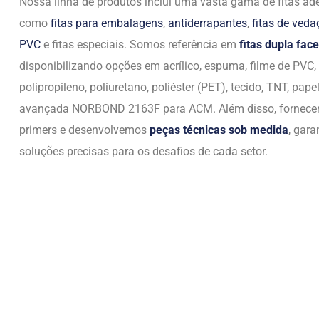
Nossa linha de produtos inclui uma vasta gama de fitas ade
como
fitas para embalagens
,
antiderrapantes
,
fitas de ved
PVC
e fitas especiais. Somos referência em
fitas dupla face
disponibilizando opções em acrílico, espuma, filme de PVC,
polipropileno, poliuretano, poliéster (PET), tecido, TNT, papel
avançada NORBOND 2163F para ACM. Além disso, fornec
primers e desenvolvemos
peças técnicas sob medida
, gara
soluções precisas para os desafios de cada setor.