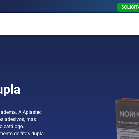
SOLICI
upla
iadema. A Aplastec
s adesivos, mas
o catálogo.
mento de fitas dupla