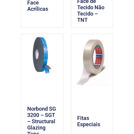
Face de
Face
Tecido Não
Acrílicas
Tecido –
TNT
Norbond SG
3200 – SGT
Fitas
– Structural
Especiais
Glazing
Tape