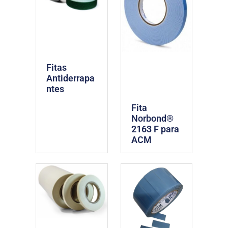
Fitas
Antiderrapa
ntes
Fita
Norbond®
2163 F para
ACM