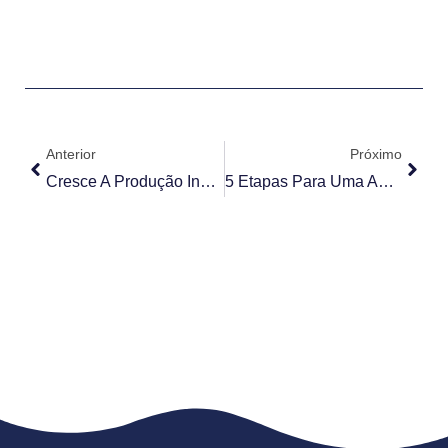
Anterior
Próximo
Cresce A Produção Industrial De Veículos Automotores
5 Etapas Para Uma Aplicação Perfeita Com O Kit Fachada Glazing Aplastec