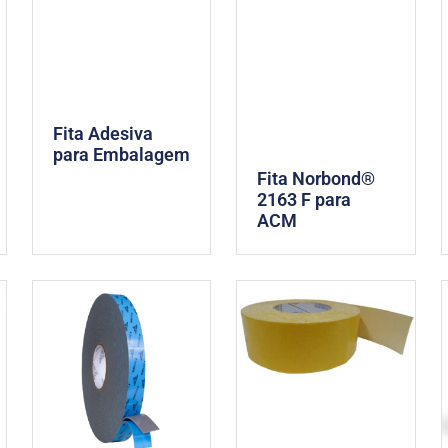
Fita Adesiva
para Embalagem
Fita Norbond®
2163 F para
ACM