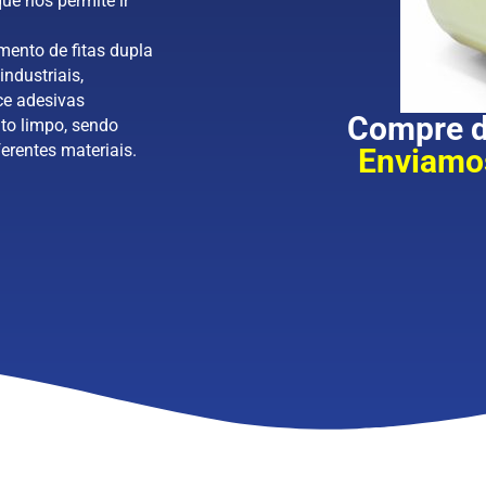
ue nos permite ir
mento de fitas dupla
industriais,
ce adesivas
Compre di
to limpo, sendo
erentes materiais.
Enviamos