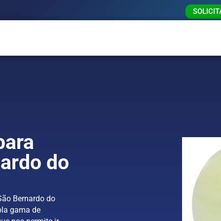
SOLICI
para
ardo do
São Bernardo do
pla gama de