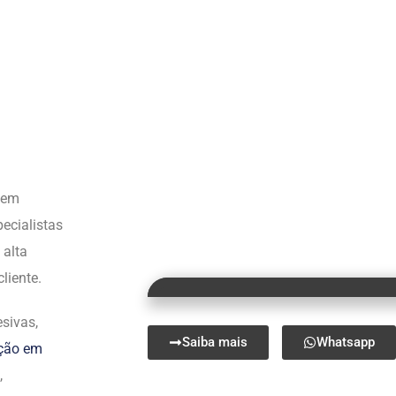
s em
ecialistas
 alta
liente.
sivas,
Saiba mais
Whatsapp
ação em
,