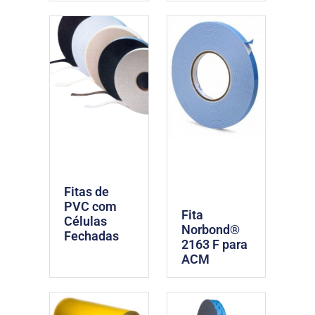
Fitas de
PVC com
Fita
Células
Norbond®
Fechadas
2163 F para
ACM