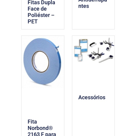
Fitas Dupla
ntes
Face de
Poliéster –
PET
Acessórios
Fita
Norbond®
2163 F para