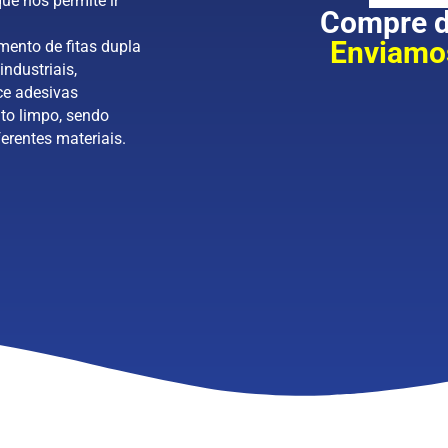
ue nos permite ir
Compre di
Enviamos
mento de fitas dupla
industriais,
ce adesivas
to limpo, sendo
erentes materiais.