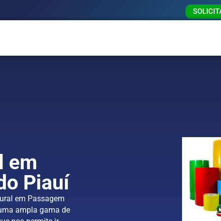
SOLICI
l em
o Piauí
utural em Passagem
e uma ampla gama de