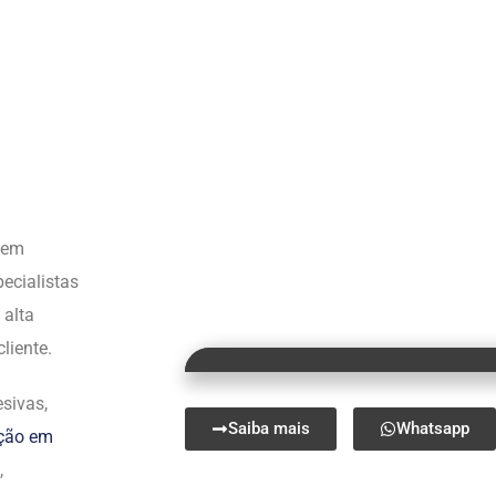
s em
ecialistas
 alta
liente.
sivas,
Saiba mais
Whatsapp
ação em
,