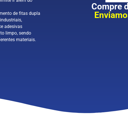
rmite ir além do
Compre di
Enviamos
mento de fitas dupla
industriais,
ce adesivas
to limpo, sendo
erentes materiais.