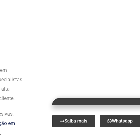
s em
ecialistas
 alta
liente.
sivas,
Saiba mais
Whatsapp
ação em
,