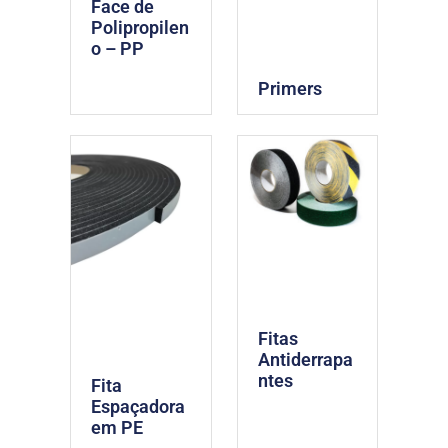
Face de
Polipropilen
o – PP
Primers
Fitas
Antiderrapa
ntes
Fita
Espaçadora
em PE