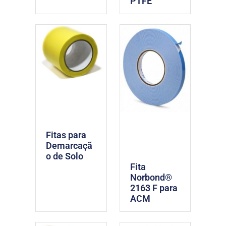
PTFE
Fitas para
Demarcaçã
o de Solo
Fita
Norbond®
2163 F para
ACM