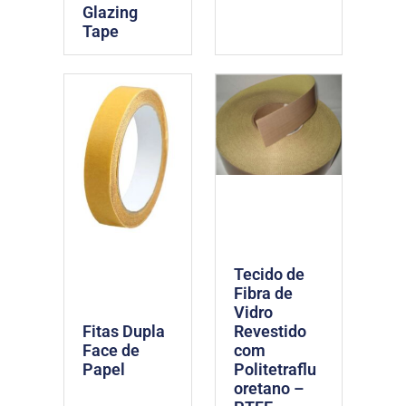
Glazing
Tape
Tecido de
Fibra de
Vidro
Revestido
Fitas Dupla
com
Face de
Politetraflu
Papel
oretano –