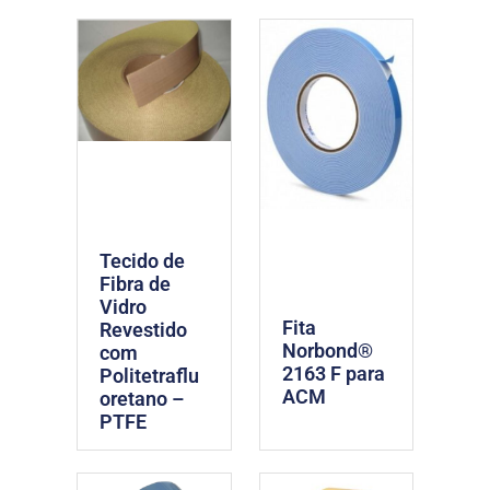
Tecido de
Fibra de
Vidro
Fita
Revestido
Norbond®
com
2163 F para
Politetraflu
ACM
oretano –
PTFE