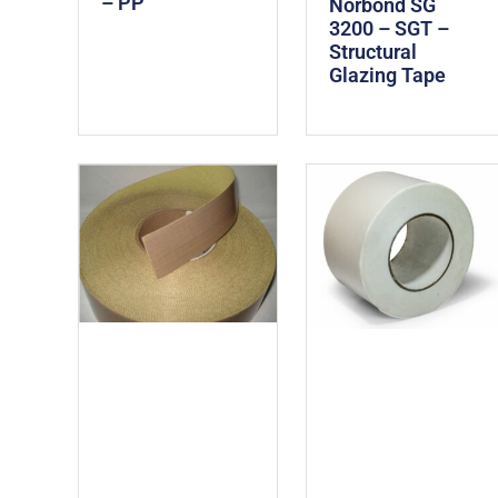
– PP
Norbond SG
3200 – SGT –
Structural
Glazing Tape