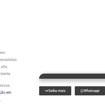
s em
ecialistas
 alta
liente.
sivas,
Saiba mais
Whatsapp
ação em
,