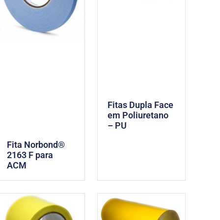
Fitas Dupla Face
em Poliuretano
– PU
Fita Norbond®
2163 F para
ACM