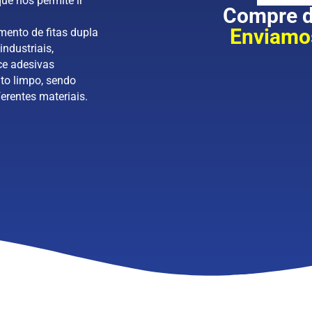
ue nos permite ir
Compre di
Enviamos
mento de fitas dupla
industriais,
ce adesivas
to limpo, sendo
erentes materiais.