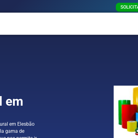
SOLICI
l em
ural em Elesbão
pla gama de