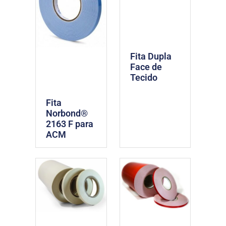
Fita Dupla
Face de
Tecido
Fita
Norbond®
2163 F para
ACM