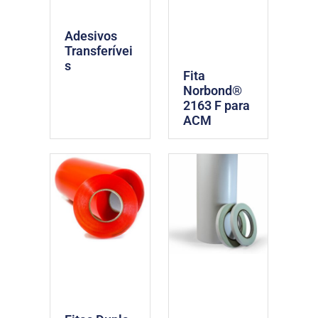
Adesivos
Transferívei
s
Fita
Norbond®
2163 F para
ACM