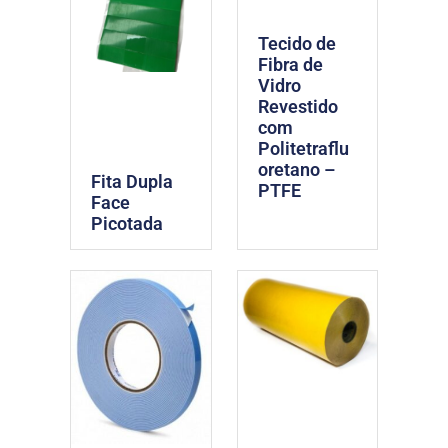
Tecido de
Fibra de
Vidro
Revestido
com
Politetraflu
oretano –
Fita Dupla
PTFE
Face
Picotada