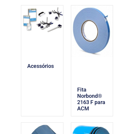
Acessórios
Fita
Norbond®
2163 F para
ACM