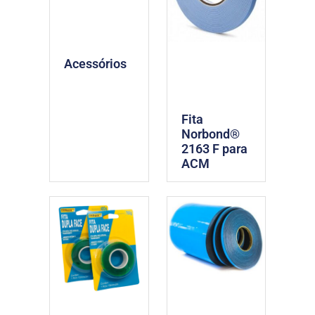
Acessórios
Fita
Norbond®
2163 F para
ACM