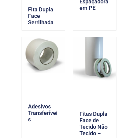
Espaçadora
em PE
Fita Dupla
Face
Serrilhada
Adesivos
Transferívei
Fitas Dupla
s
Face de
Tecido Não
Tecido –