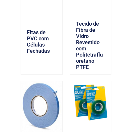
Tecido de
Fibra de
Fitas de
Vidro
PVC com
Revestido
Células
com
Fechadas
Politetraflu
oretano –
PTFE