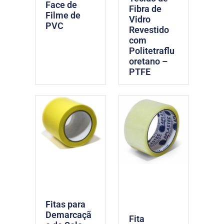
Face de
Fibra de
Filme de
Vidro
PVC
Revestido
com
Politetraflu
oretano –
PTFE
Fitas para
Demarcaçã
Fita