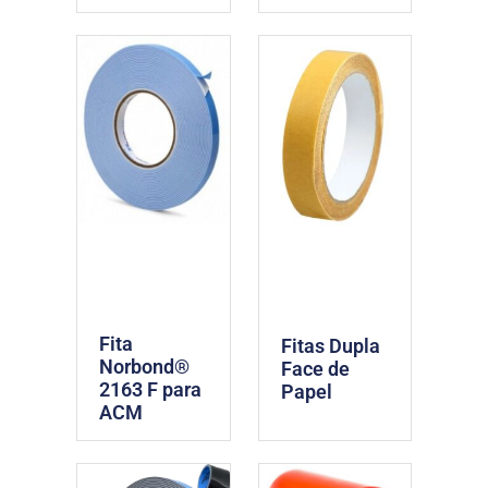
Fita
Fitas Dupla
Norbond®
Face de
2163 F para
Papel
ACM