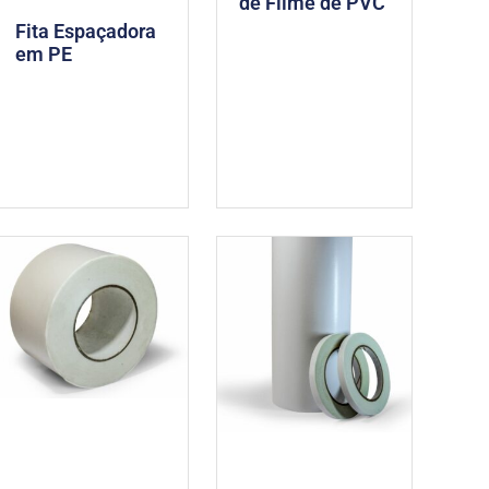
de Filme de PVC
Fita Espaçadora
em PE