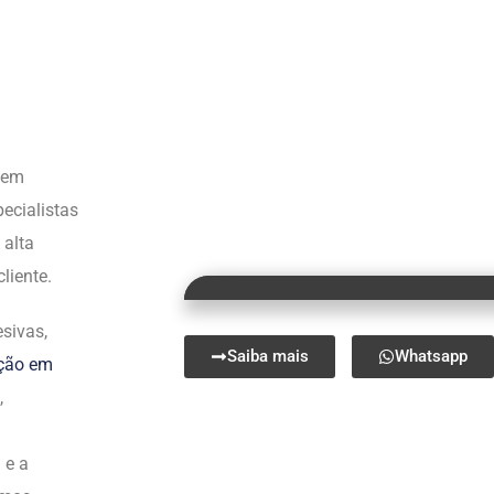
s em
ecialistas
 alta
liente.
sivas,
Saiba mais
Whatsapp
ação em
,
 e a