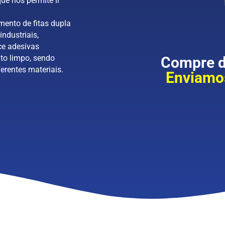
ue nos permite ir
mento de fitas dupla
industriais,
ce adesivas
to limpo, sendo
Compre di
erentes materiais.
Enviamos