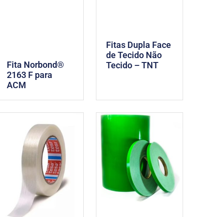
Fitas Dupla Face
de Tecido Não
Fita Norbond®
Tecido – TNT
2163 F para
ACM