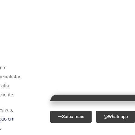
s em
ecialistas
 alta
liente.
sivas,
Saiba mais
Whatsapp
ação em
,