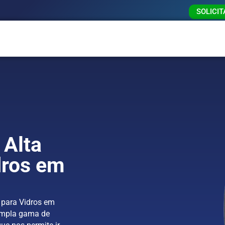
SOLICI
 Alta
dros em
 para Vidros em
ampla gama de