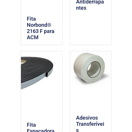
Antiderrapa
ntes
Fita
Norbond®
2163 F para
ACM
Adesivos
Transferívei
Fita
s
Espaçadora