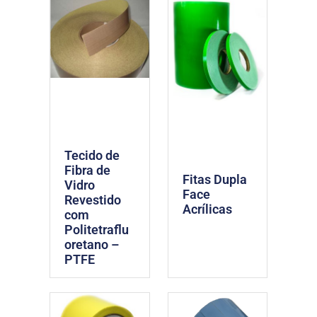
Tecido de
Fibra de
Fitas Dupla
Vidro
Face
Revestido
Acrílicas
com
Politetraflu
oretano –
PTFE