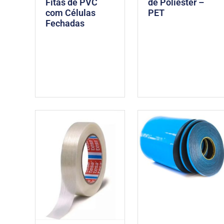
Fitas de PVC
de Poliéster –
com Células
PET
Fechadas