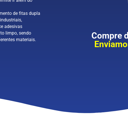
rmite ir além do
mento de fitas dupla
industriais,
ce adesivas
to limpo, sendo
Compre di
erentes materiais.
Enviamos