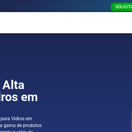
SOLICI
 Alta
dros em
 para Vidros em
la gama de produtos