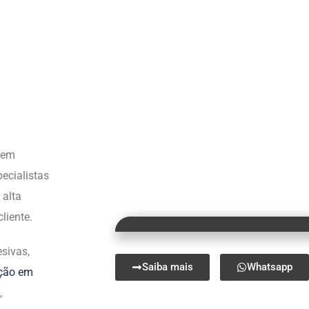
s em
ecialistas
 alta
liente.
sivas,
Saiba mais
Whatsapp
ação em
,