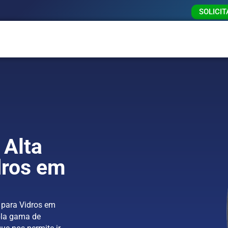
SOLICI
 Alta
dros em
 para Vidros em
pla gama de