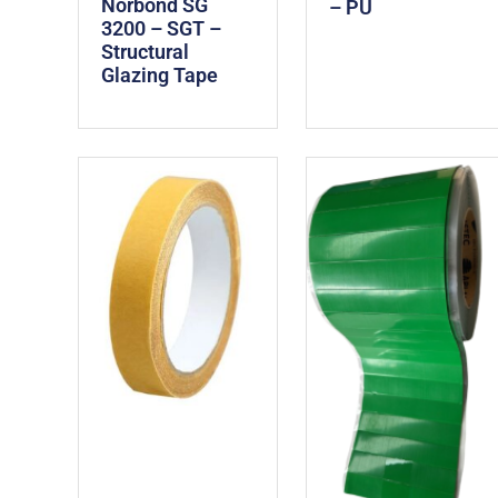
Norbond SG
– PU
3200 – SGT –
Structural
Glazing Tape