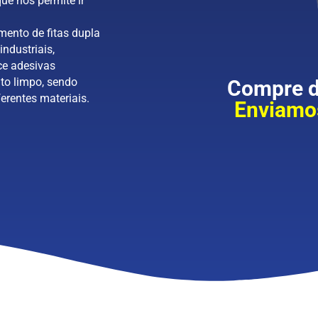
ue nos permite ir
mento de fitas dupla
industriais,
ce adesivas
to limpo, sendo
Compre di
erentes materiais.
Enviamos