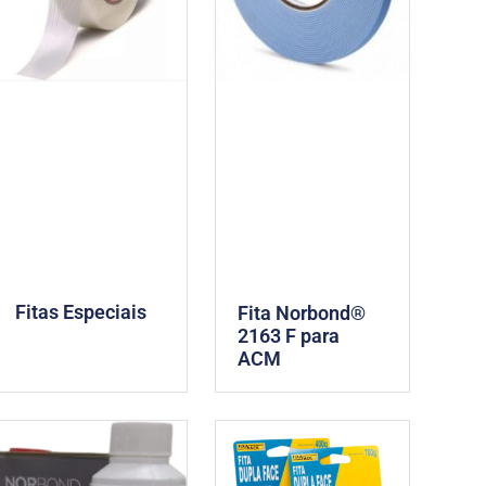
Fitas Especiais
Fita Norbond®
2163 F para
ACM