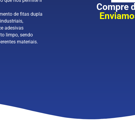
o que nos permite ir
Compre di
Enviamos
mento de fitas dupla
industriais,
ce adesivas
to limpo, sendo
erentes materiais.