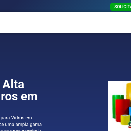
SOLICI
 Alta
dros em
o
 para Vidros em
rece uma ampla gama