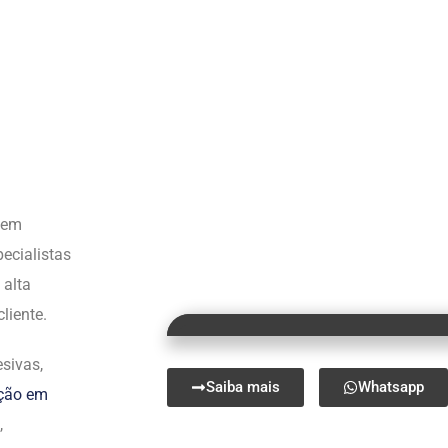
s em
ecialistas
 alta
liente.
sivas,
Saiba mais
Whatsapp
ação em
,