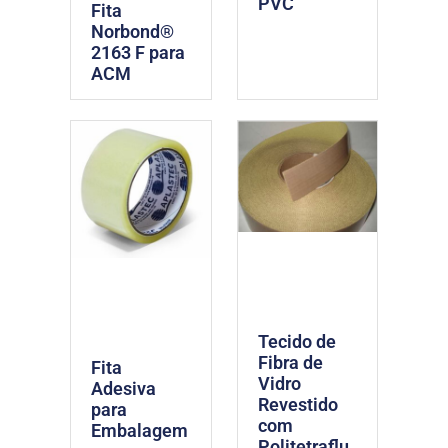
PVC
Fita
Norbond®
2163 F para
ACM
Tecido de
Fibra de
Fita
Vidro
Adesiva
Revestido
para
com
Embalagem
Politetraflu