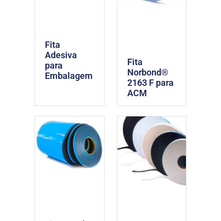
Fita
Adesiva
Fita
para
Norbond®
Embalagem
2163 F para
ACM