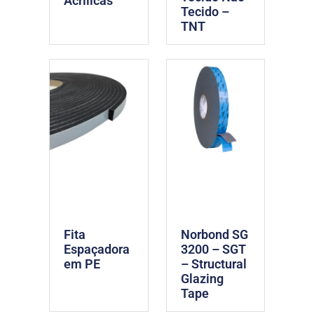
Acrílicas
Tecido –
TNT
Fita
Norbond SG
Espaçadora
3200 – SGT
em PE
– Structural
Glazing
Tape