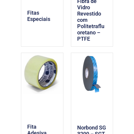
Fibra de
Vidro
Fitas
Revestido
Especiais
com
Politetraflu
oretano –
PTFE
Fita
Norbond SG
Adesiva
3200 – SGT