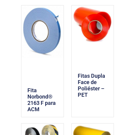
Fitas Dupla
Face de
Poliéster –
Fita
PET
Norbond®
2163 F para
ACM