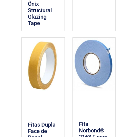
Ônix–
Structural
Glazing
Tape
Fita
Fitas Dupla
Norbond®
Face de
2163 F para