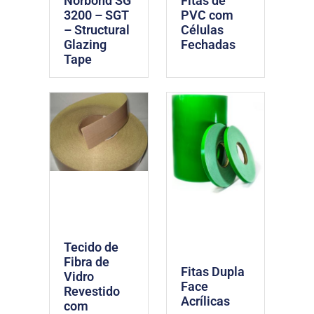
Norbond SG
Fitas de
3200 – SGT
PVC com
– Structural
Células
Glazing
Fechadas
Tape
Tecido de
Fibra de
Fitas Dupla
Vidro
Face
Revestido
Acrílicas
com