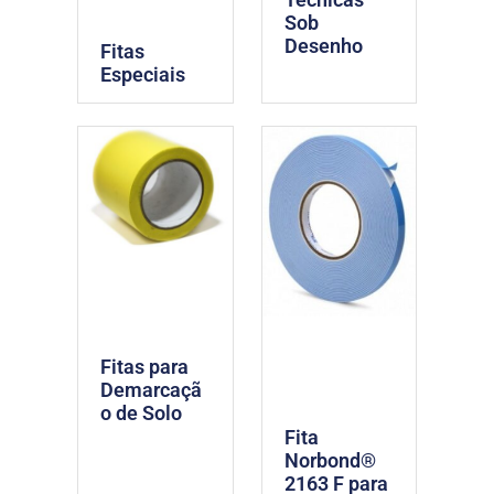
Sob
Desenho
Fitas
Especiais
Fitas para
Demarcaçã
o de Solo
Fita
Norbond®
2163 F para