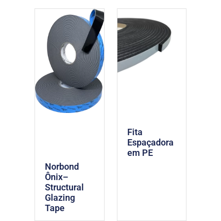
Fita
Espaçadora
em PE
Norbond
Ônix–
Structural
Glazing
Tape