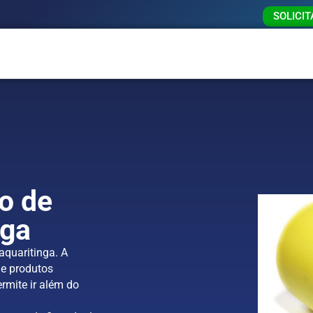
SOLICI
o de
nga
quaritinga. A
e produtos
rmite ir além do