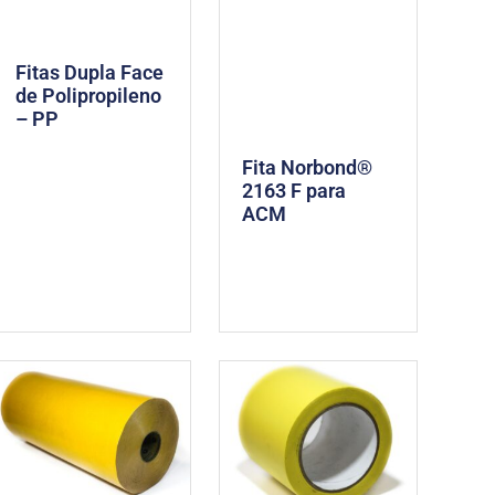
Fitas Dupla Face
de Polipropileno
– PP
Fita Norbond®
2163 F para
ACM