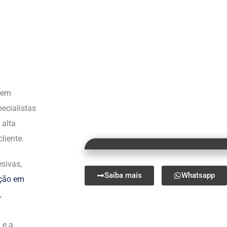
s em
ecialistas
 alta
liente.
sivas,
Saiba mais
Whatsapp
ação em
,
 e a