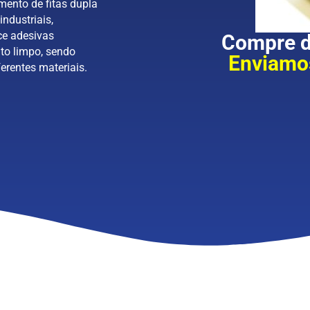
mento de fitas dupla
industriais,
ce adesivas
Compre di
to limpo, sendo
Enviamos
erentes materiais.