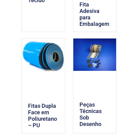
Tecido
Fita
Adesiva
para
Embalagem
Peças
Fitas Dupla
Técnicas
Face em
Sob
Poliuretano
Desenho
– PU