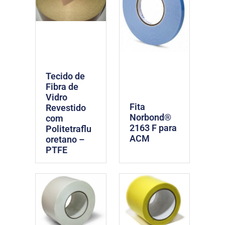
Tecido de
Fibra de
Vidro
Fita
Revestido
Norbond®
com
2163 F para
Politetraflu
ACM
oretano –
PTFE