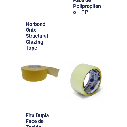
Face de
Polipropilen
o – PP
Norbond
Ônix–
Structural
Glazing
Tape
Fita Dupla
Face de