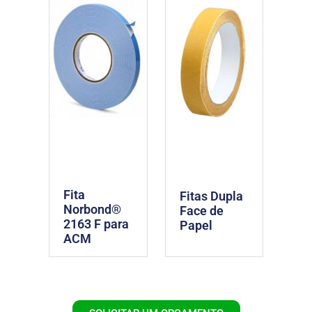
Fita
Fitas Dupla
Norbond®
Face de
2163 F para
Papel
ACM