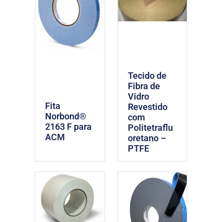
Tecido de
Fibra de
Vidro
Fita
Revestido
Norbond®
com
2163 F para
Politetraflu
ACM
oretano –
PTFE