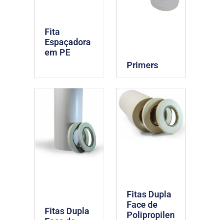
Fita
Espaçadora
em PE
Primers
Fitas Dupla
Face de
Fitas Dupla
Polipropilen