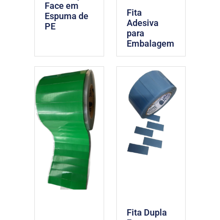
Face em
Fita
Espuma de
Adesiva
PE
para
Embalagem
Fita Dupla