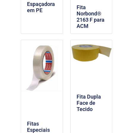
Espaçadora
Fita
em PE
Norbond®
2163 F para
ACM
Fita Dupla
Face de
Tecido
Fitas
Especiais