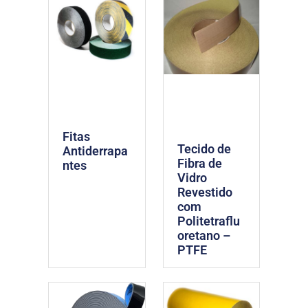
Fitas
Tecido de
Antiderrapa
Fibra de
ntes
Vidro
Revestido
com
Politetraflu
oretano –
PTFE