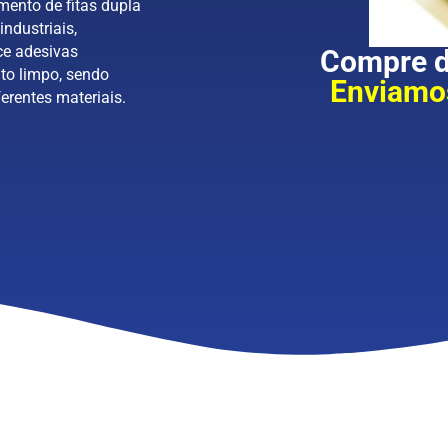
mento de fitas dupla
industriais,
ce adesivas
Compre di
to limpo, sendo
Enviamos
erentes materiais.