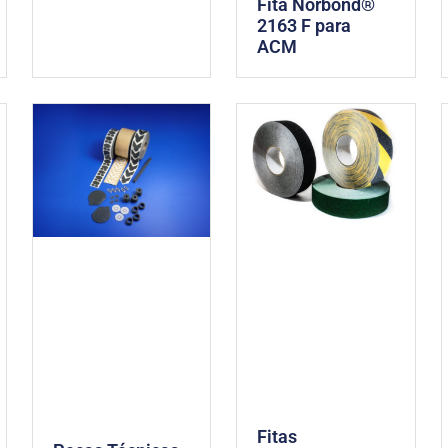
Fita Norbond®
2163 F para
ACM
Fitas