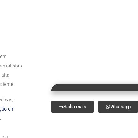
s em
ecialistas
 alta
liente.
sivas,
Saiba mais
Whatsapp
ação em
,
 e a