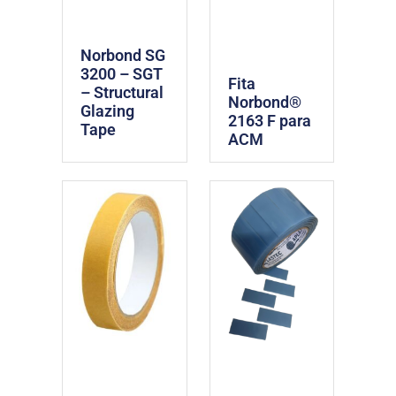
Norbond SG
3200 – SGT
Fita
– Structural
Norbond®
Glazing
2163 F para
Tape
ACM