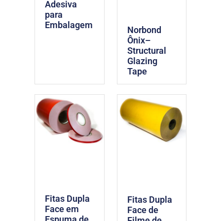
Adesiva
para
Embalagem
Norbond
Ônix–
Structural
Glazing
Tape
Fitas Dupla
Fitas Dupla
Face em
Face de
Espuma de
Filme de