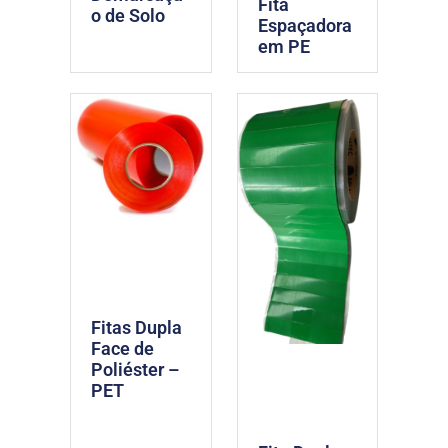
Fita
o de Solo
Espaçadora
em PE
Fitas Dupla
Face de
Poliéster –
PET