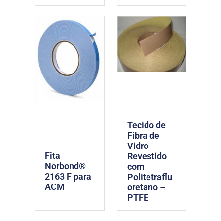
Tecido de
Fibra de
Vidro
Fita
Revestido
Norbond®
com
2163 F para
Politetraflu
ACM
oretano –
PTFE