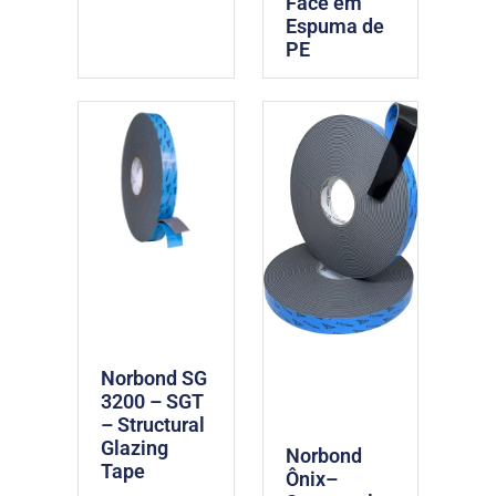
Face em
Espuma de
PE
Norbond SG
3200 – SGT
– Structural
Glazing
Norbond
Tape
Ônix–