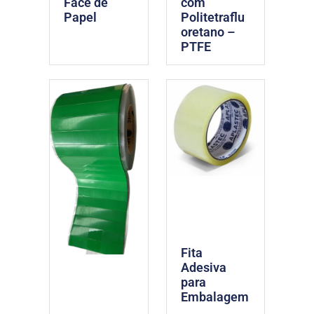
com
Face de
Politetraflu
Papel
oretano –
PTFE
Fita
Adesiva
para
Embalagem