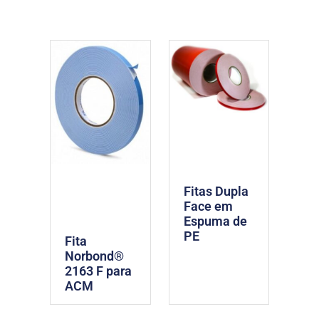
Fitas Dupla
Face em
Espuma de
PE
Fita
Norbond®
2163 F para
ACM