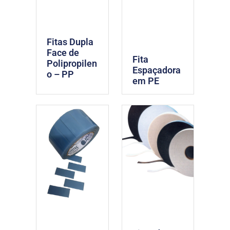
Fitas Dupla
Face de
Fita
Polipropilen
Espaçadora
o – PP
em PE