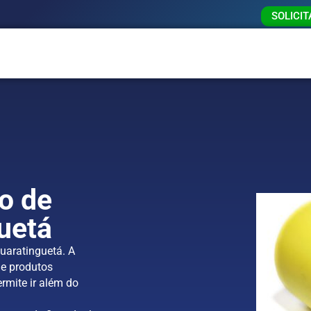
SOLICI
o de
uetá
uaratinguetá. A
e produtos
rmite ir além do