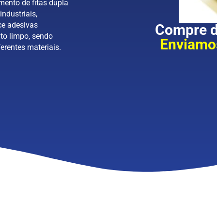
mento de fitas dupla
industriais,
ce adesivas
Compre di
to limpo, sendo
Enviamos
erentes materiais.