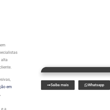
s em
ecialistas
 alta
liente.
sivas,
Saiba mais
Whatsapp
ação em
,
 e a