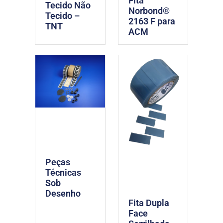
Fita
Tecido Não
Norbond®
Tecido –
2163 F para
TNT
ACM
Peças
Técnicas
Sob
Desenho
Fita Dupla
Face