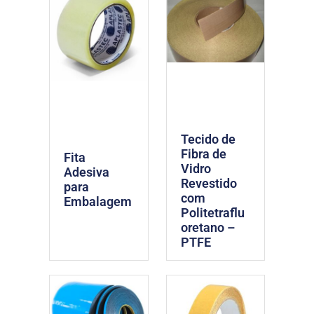
Tecido de
Fibra de
Fita
Vidro
Adesiva
Revestido
para
com
Embalagem
Politetraflu
oretano –
PTFE