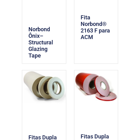
Fita
Norbond®
Norbond
2163 F para
Ônix–
ACM
Structural
Glazing
Tape
Fitas Dupla
Fitas Dupla