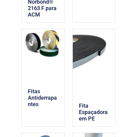
Norbond®
2163 F para
ACM
Fitas
Antiderrapa
ntes
Fita
Espaçadora
em PE