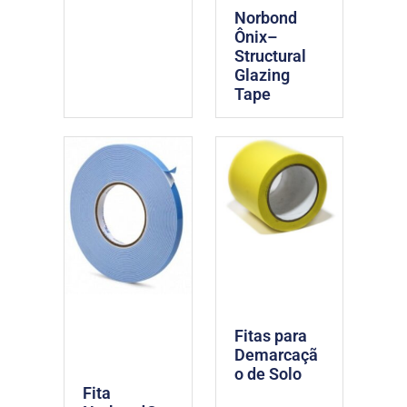
Norbond
Ônix–
Structural
Glazing
Tape
Fitas para
Demarcaçã
o de Solo
Fita