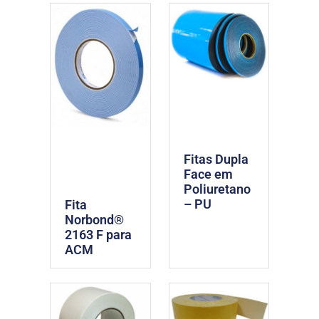
Fitas Dupla
Face em
Poliuretano
– PU
Fita
Norbond®
2163 F para
ACM