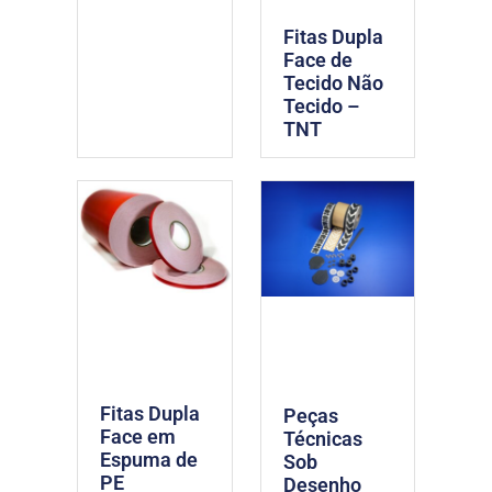
Fitas Dupla
Face de
Tecido Não
Tecido –
TNT
Fitas Dupla
Peças
Face em
Técnicas
Espuma de
Sob
PE
Desenho