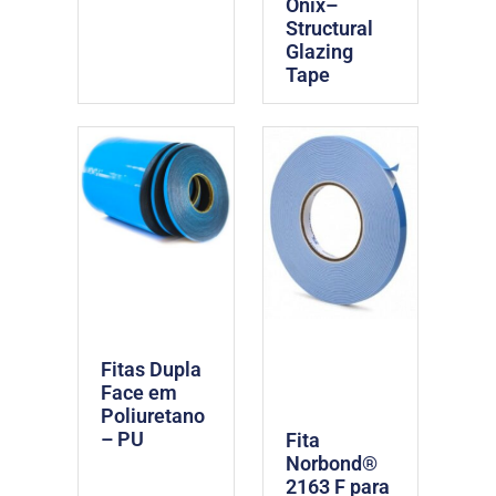
Ônix–
Structural
Glazing
Tape
Fitas Dupla
Face em
Poliuretano
– PU
Fita
Norbond®
2163 F para