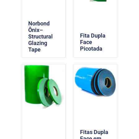
Norbond
Ônix–
Fita Dupla
Structural
Face
Glazing
Picotada
Tape
Fitas Dupla
Face em