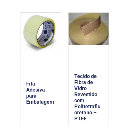
Tecido de
Fibra de
Fita
Vidro
Adesiva
Revestido
para
com
Embalagem
Politetraflu
oretano –
PTFE