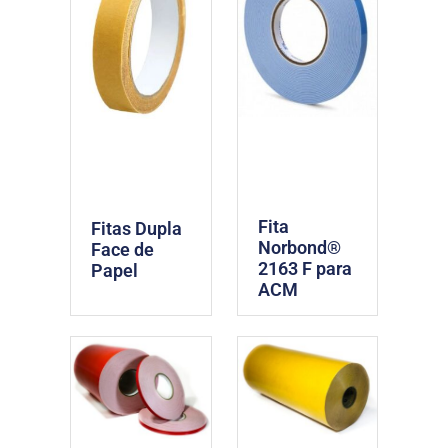
Fita
Fitas Dupla
Norbond®
Face de
2163 F para
Papel
ACM