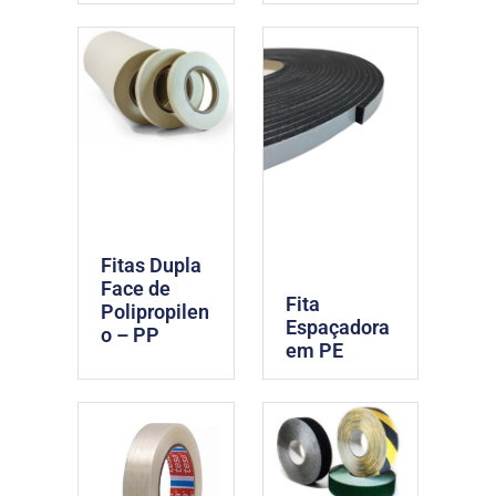
Fitas Dupla
Face de
Fita
Polipropilen
Espaçadora
o – PP
em PE