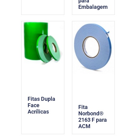
para
Embalagem
Fitas Dupla
Face
Fita
Acrílicas
Norbond®
2163 F para
ACM