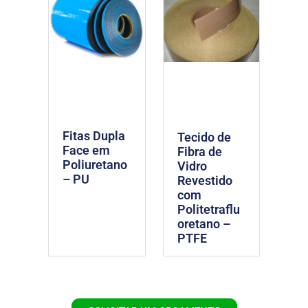
Fitas Dupla
Tecido de
Face em
Fibra de
Poliuretano
Vidro
– PU
Revestido
com
Politetraflu
oretano –
PTFE