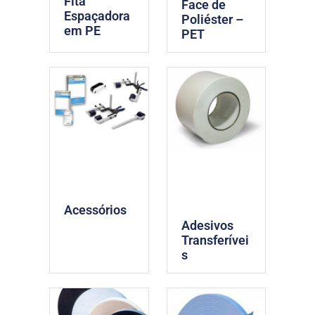
Fita
Face de
Espaçadora
Poliéster –
em PE
PET
Acessórios
Adesivos
Transferívei
s